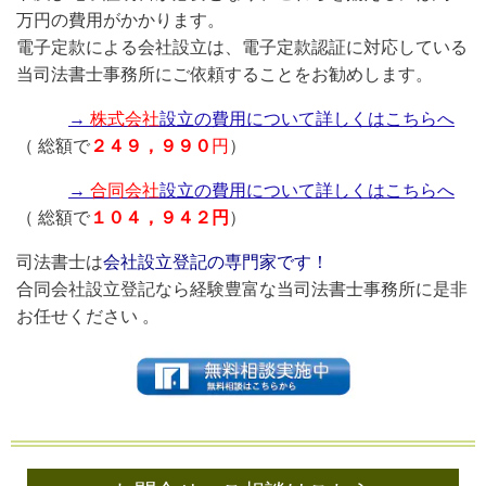
万円の費用がかかります。
電子定款による会社設立は、電子定款認証に対応している
当司法書士事務所にご依頼することをお勧めします。
→
株式会社
設立の費用について詳しくはこちらへ
（ 総額で
２４９，９９０
円
）
→
合同会社
設立の費用について詳しくはこちらへ
（ 総額で
１０４，９４２円
）
司法書士は
会社設立登記の専門家です！
合同会社設立登記なら経験豊富な当司法書士事務所に是非
お任せください 。